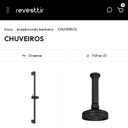
0
Início
.
breadcrumbs.banheiro
.
CHUVEIROS
CHUVEIROS
Ordenar
Filtrar (
1
)