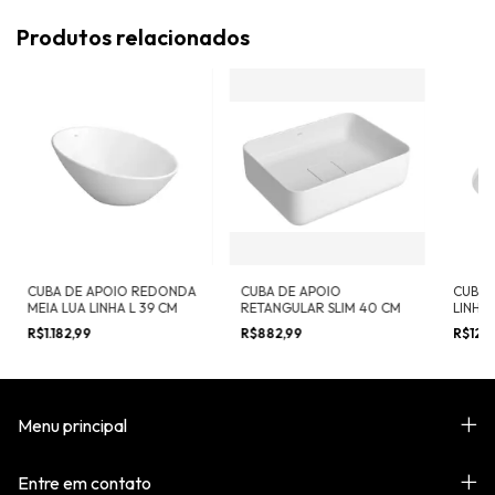
Produtos relacionados
CUBA DE APOIO REDONDA
CUBA DE APOIO
CUBA 
MEIA LUA LINHA L 39 CM
RETANGULAR SLIM 40 CM
LINHA
R$1.182,99
R$882,99
R$126
Menu principal
Entre em contato