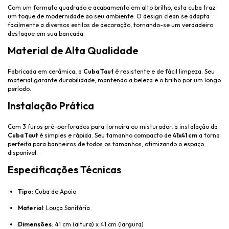
Com um formato quadrado e acabamento em alto brilho, esta cuba traz
um toque de modernidade ao seu ambiente. O design clean se adapta
facilmente a diversos estilos de decoração, tornando-se um verdadeiro
destaque em sua bancada.
Material de Alta Qualidade
Fabricada em cerâmica, a
Cuba Taut
é resistente e de fácil limpeza. Seu
material garante durabilidade, mantendo a beleza e o brilho por um longo
período.
Instalação Prática
Com 3 furos pré-perfurados para torneira ou misturador, a instalação da
Cuba Taut
é simples e rápida. Seu tamanho compacto de
41x41 cm
a torna
perfeita para banheiros de todos os tamanhos, otimizando o espaço
disponível.
Especificações Técnicas
Tipo
: Cuba de Apoio
Material
: Louça Sanitária
Dimensões
: 41 cm (altura) x 41 cm (largura)