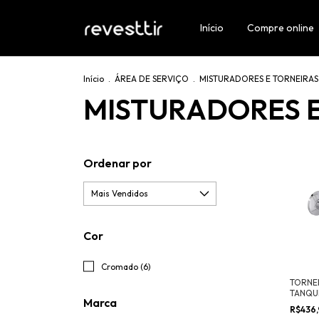
Início
Compre online
Início
.
ÁREA DE SERVIÇO
.
MISTURADORES E TORNEIRAS
MISTURADORES E
Ordenar por
Cor
Cromado (6)
TORNEI
TANQU
Marca
ADAPT
R$436
MANGU