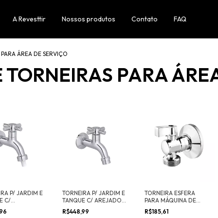
A Revesttir
Nossos produtos
Contato
FAQ
 PARA ÁREA DE SERVIÇO
 TORNEIRAS PARA ÁREA
RA P/ JARDIM E
TORNEIRA P/ JARDIM E
TORNEIRA ESFERA
E C/
TANQUE C/ AREJADOR
PARA MÁQUINA DE
ADOR DE
IZY
LAVAR LOUÇA/ROUPA
,96
R$448,99
R$185,61
EIRA IZY