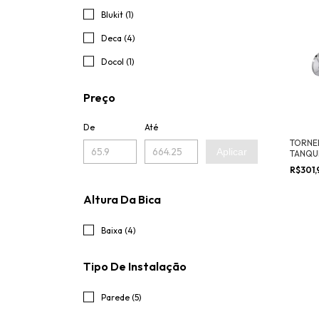
Blukit (1)
Deca (4)
Docol (1)
Preço
De
Até
TORNEI
Aplicar
TANQU
ADAPT
R$301
MANGU
Altura Da Bica
Baixa (4)
Tipo De Instalação
Parede (5)