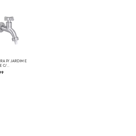
RA P/ JARDIM E
E C/
ADOR DE
,99
EIRA FLEX