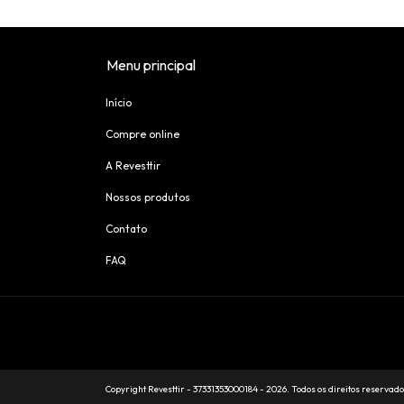
Menu principal
Início
Compre online
A Revesttir
Nossos produtos
Contato
FAQ
Copyright Revesttir - 37331353000184 - 2026. Todos os direitos reservado