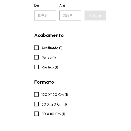
De
Até
Aplicar
Acabamento
Acetinado (1)
Polido (1)
Rústico (1)
Formato
120 X 120 Cm (1)
30 X 120 Cm (1)
80 X 80 Cm (1)