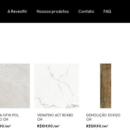
A Revesttir
Nossos produtos
Contato
FAQ
A OFW POL
VENATINO ACT 80X80
DEMOLIÇÃO 30X120
20 CM
CM
CM
,90
/m²
R$109,90
/m²
R$129,90
/m²