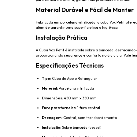
Material Durável e Fácil de Manter
Fabricada em porcelana vitrificada, a cuba Vox Petit ofere
além de garantir uma superfície lisa e higiênica.
Instalação Prática
A Cuba Vox Petit é instalada sobre a bancada, destacand
proporcionando segurança e conforto no dia a dia. Vale lem
Especificações Técnicas
Tipo:
Cuba de Apoio Retangular
Material:
Porcelana vitrificada
Dimensões:
450 mm x 350 mm
Furo para torneira:
1 furo central
Drenagem:
Central, sem transbordamento
Instalação:
Sobre bancada (vessel)