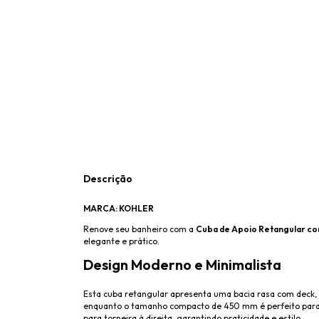
Descrição
MARCA: KOHLER
Renove seu banheiro com a
Cuba de Apoio Retangular com
elegante e prático.
Design Moderno e Minimalista
Esta cuba retangular apresenta uma bacia rasa com deck, 
enquanto o tamanho compacto de 450 mm é perfeito para e
para torneira à direita, garantindo praticidade e estilo.