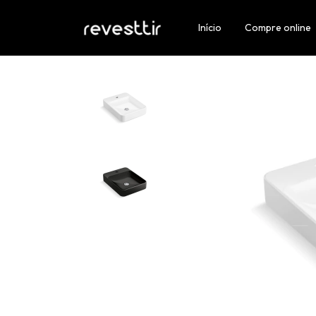
Início
Compre online