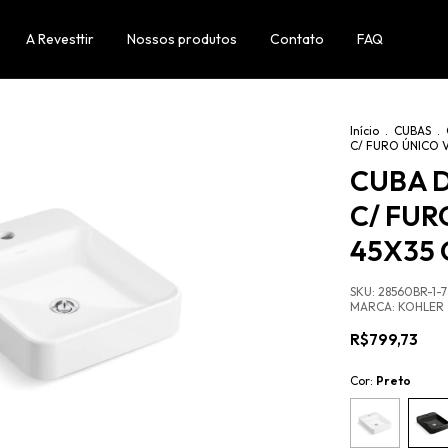
A Revesttir
Nossos produtos
Contato
FAQ
Início
.
CUBAS
.
C/ FURO ÚNICO 
CUBA 
C/ FUR
45X35
SKU:
28560BR-1-7
MARCA:
KOHLER
R$799,73
Cor:
Preto