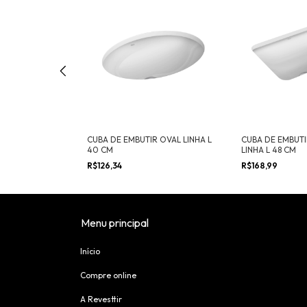
 QUADRADA C/
CUBA DE EMBUTIR OVAL LINHA L
CUBA DE EMBUT
T 41X41 CM
40 CM
LINHA L 48 CM
R$126,34
R$168,99
Menu principal
Início
Compre online
A Revesttir