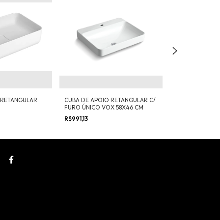
 RETANGULAR
CUBA DE APOIO RETANGULAR C/
CUBA APOIO R
FURO ÚNICO VOX 58X46 CM
60X45 MM
R$991,13
R$489,90