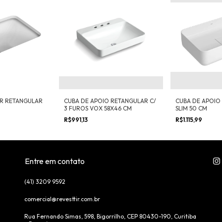
IR RETANGULAR
CUBA DE APOIO RETANGULAR C/
CUBA DE APOIO
3 FUROS VOX 58X46 CM
SLIM 50 CM
R$991,13
R$1.115,99
Entre em contato
(41) 3209 9592
comercial@revesttir.com.br
Rua Fernando Simas, 598, Bigorrilho, CEP 80430-190, Curitiba