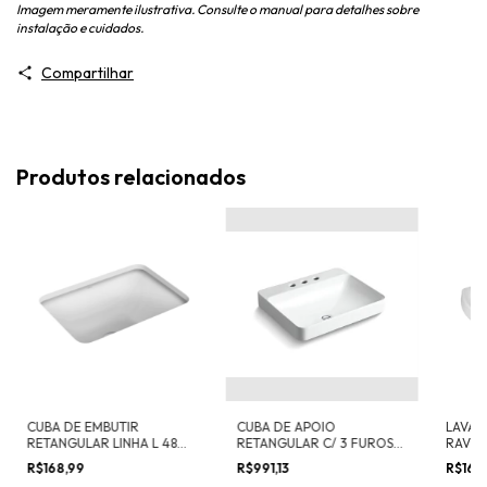
Imagem meramente ilustrativa. Consulte o manual para detalhes sobre
instalação e cuidados.
Compartilhar
Produtos relacionados
CUBA DE EMBUTIR
CUBA DE APOIO
LAVAT
RETANGULAR LINHA L 48
RETANGULAR C/ 3 FUROS
RAVEN
CM
VOX 58X46 CM
R$168,99
R$991,13
R$165,