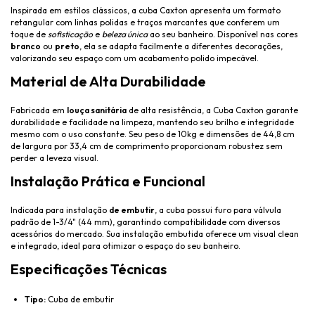
Inspirada em estilos clássicos, a cuba Caxton apresenta um formato
retangular com linhas polidas e traços marcantes que conferem um
toque de
sofisticação
e
beleza única
ao seu banheiro. Disponível nas cores
branco
ou
preto
, ela se adapta facilmente a diferentes decorações,
valorizando seu espaço com um acabamento polido impecável.
Material de Alta Durabilidade
Fabricada em
louça sanitária
de alta resistência, a Cuba Caxton garante
durabilidade e facilidade na limpeza, mantendo seu brilho e integridade
mesmo com o uso constante. Seu peso de 10kg e dimensões de 44,8 cm
de largura por 33,4 cm de comprimento proporcionam robustez sem
perder a leveza visual.
Instalação Prática e Funcional
Indicada para instalação
de embutir
, a cuba possui furo para válvula
padrão de 1-3/4" (44 mm), garantindo compatibilidade com diversos
acessórios do mercado. Sua instalação embutida oferece um visual clean
e integrado, ideal para otimizar o espaço do seu banheiro.
Especificações Técnicas
Tipo:
Cuba de embutir