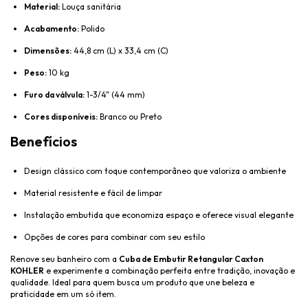
Material:
Louça sanitária
Acabamento:
Polido
Dimensões:
44,8 cm (L) x 33,4 cm (C)
Peso:
10 kg
Furo da válvula:
1-3/4" (44 mm)
Cores disponíveis:
Branco ou Preto
Benefícios
Design clássico com toque contemporâneo que valoriza o ambiente
Material resistente e fácil de limpar
Instalação embutida que economiza espaço e oferece visual elegante
Opções de cores para combinar com seu estilo
Renove seu banheiro com a
Cuba de Embutir Retangular Caxton
KOHLER
e experimente a combinação perfeita entre tradição, inovação e
qualidade. Ideal para quem busca um produto que une beleza e
praticidade em um só item.