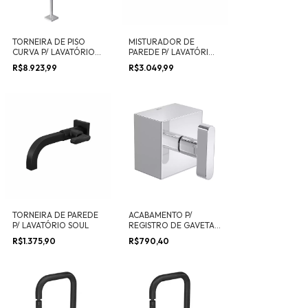
TORNEIRA DE PISO
MISTURADOR DE
CURVA P/ LAVATÓRIO
PAREDE P/ LAVATÓRIO
TUBE
SOUL
R$8.923,99
R$3.049,99
TORNEIRA DE PAREDE
ACABAMENTO P/
P/ LAVATÓRIO SOUL
REGISTRO DE GAVETA 1
1/4” E 1 1/2” SOUL
R$1.375,90
R$790,40