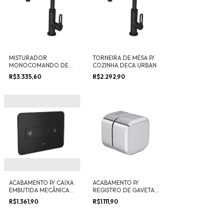
MISTURADOR
TORNEIRA DE MESA P/
MONOCOMANDO DE
COZINHA DECA URBAN
MESA P/ COZINHA
R$3.335,60
R$2.292,90
DECA URBAN
ACABAMENTO P/ CAIXA
ACABAMENTO P/
EMBUTIDA MECÂNICA
REGISTRO DE GAVETA
DECA YOU
ATÉ 1" QUADRADO
R$1.361,90
R$1.111,90
DECA YOU