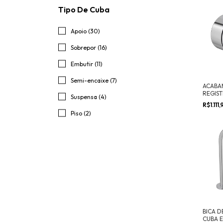
Tipo De Cuba
Apoio (30)
Sobrepor (16)
Embutir (11)
Semi-encaixe (7)
ACABA
REGIS
Suspensa (4)
ATÉ 1
R$1.111
YOU
Piso (2)
BICA D
CUBA E