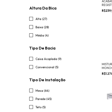
ACABA
REGIS
Altura Da Bica
E PRES
R$239
Alta (27)
Baixa (28)
Média (4)
Tipo De Bacia
Caixa Acoplada (9)
MISTU
Convencional (5)
MONO
MESA P
R$1.27
BICA A
Tipo De Instalação
Mesa (64)
Parede (45)
Teto (5)