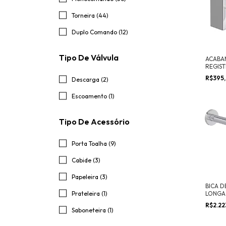
Torneira (44)
Duplo Comando (12)
Tipo De Válvula
ACABA
REGIS
ATÉ 1"
R$395
Descarga (2)
Escoamento (1)
Tipo De Acessório
Porta Toalha (9)
Cabide (3)
Papeleira (3)
BICA D
Prateleira (1)
LONGA 
LAVAT
R$2.22
Saboneteira (1)