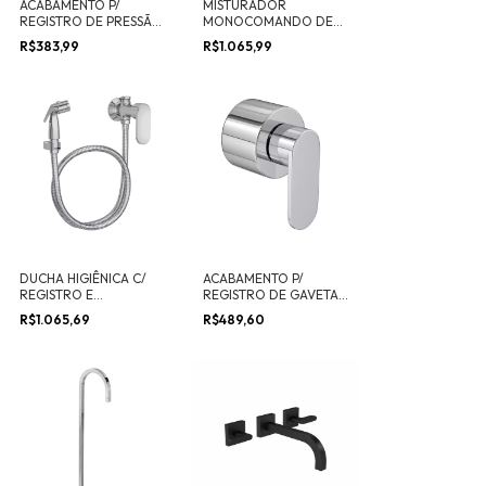
ACABAMENTO P/
MISTURADOR
REGISTRO DE PRESSÃO
MONOCOMANDO DE
ATÉ 1" C/ MECANISMO
MESA P/ LAVATÓRIO
R$383,99
R$1.065,99
1/2 VOLTA DROP
BICA BAIXA DROP
DUCHA HIGIÊNICA C/
ACABAMENTO P/
REGISTRO E
REGISTRO DE GAVETA 1
DERIVAÇÃO DROP
1/4” E 1 1/2” DROP
R$1.065,69
R$489,60