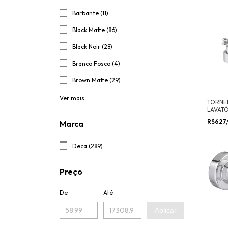
Barbante (11)
Black Matte (86)
Black Noir (28)
Branco Fosco (4)
Brown Matte (29)
Ver mais
TORNEI
LAVATÓ
IZY
R$627
Marca
Deca (289)
Preço
De
Até
Aplicar