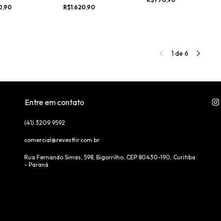
ADA DECA YOU
REDONDA DECA YOU
0,90
R$1.620,90
1
de
6
Entre em contato
(41) 3209 9592
comercial@revesttir.com.br
Rua Fernando Simas, 598, Bigorrilho, CEP 80430-190, Curitiba
- Paraná