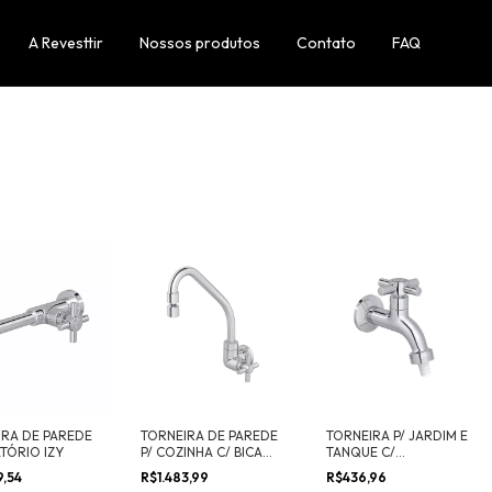
A Revesttir
Nossos produtos
Contato
FAQ
IRA DE PAREDE
TORNEIRA DE PAREDE
TORNEIRA P/ JARDIM E
ATÓRIO IZY
P/ COZINHA C/ BICA
TANQUE C/
MÓVEL IZY
ADAPTADOR DE
9,54
R$1.483,99
R$436,96
MANGUEIRA IZY