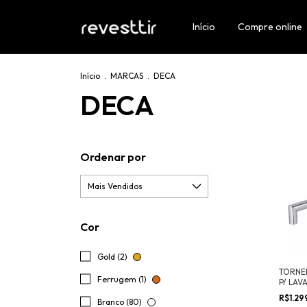
Início
Compre online
Início
.
MARCAS
.
DECA
DECA
Ordenar por
Cor
Gold (2)
TORNE
Ferrugem (1)
P/ LAV
R$1.29
Branco (80)