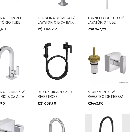
IRA DE PAREDE
TORNEIRA DE MESA P/
TORNEIRA DE TETO P/
ATÓRIO TUBE
LAVATÓRIO BICA BAIXA
LAVATÓRIO TUBE
TUBE
6,60
R$1.065,69
R$8.947,99
RA DE MESA P/
DUCHA HIGIÊNICA C/
ACABAMENTO P/
RIO BICA ALTA
REGISTRO E
REGISTRO DE PRESSÃO
DERIVAÇÃO SOUL
ATÉ 1" C/ MECANISMO
,90
R$1.639,90
R$443,90
1/2 VOLTA SOUL