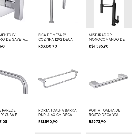
MENTO P/
BICA DE MESA P/
MISTURADOR
TRO DE GAVETA
COZINHA 1292 DECA
MONOCOMANDO DE
 SOUL
YOU
MESA C/ DUCHA
,60
R$3.130,70
R$4.585,90
MOVEL P/ COZINHA
DECA URBAN
E PAREDE
PORTA TOALHA BARRA
PORTA TOALHA DE
P/ CUBA E
DUPLA 60 CM DECA
ROSTO DECA YOU
ÓRIO DECA YOU
YOU
3,05
R$1.590,90
R$973,90