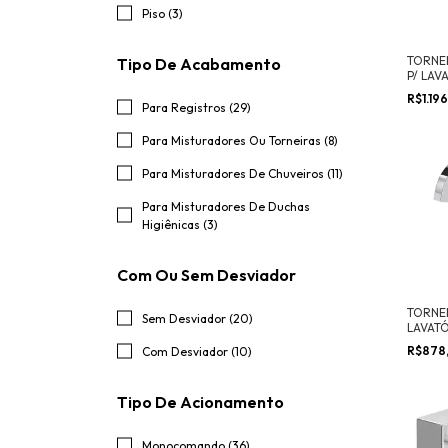
Piso (3)
TORNE
Tipo De Acabamento
P/ LAV
R$1.19
Para Registros (29)
Para Misturadores Ou Torneiras (8)
Para Misturadores De Chuveiros (11)
Para Misturadores De Duchas
Higiênicas (3)
Com Ou Sem Desviador
TORNEI
Sem Desviador (20)
LAVATÓ
SOUL
R$878
Com Desviador (10)
Tipo De Acionamento
Monocomando (36)