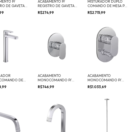
MENTO P/
ACABAMENTO P/
MISTURADOR DUPLO
TRO DE GAVETA
REGISTRO DE GAVETA 1
COMANDO DE MESA P/
SÃO ATÉ 1" IZY
1/4” E 1 1/2” IZY
COZINHA IZY
,99
R$274,99
R$2.715,99
RADOR
ACABAMENTO
ACABAMENTO
COMANDO DE
MONOCOMANDO P/
MONOCOMANDO P/
/ LAVATÓRIO
DUCHA HIGIÊNICA
CHUVEIRO E BANHEIRO
8,99
R$746,99
R$1.033,69
LTA DROP
DROP
DROP