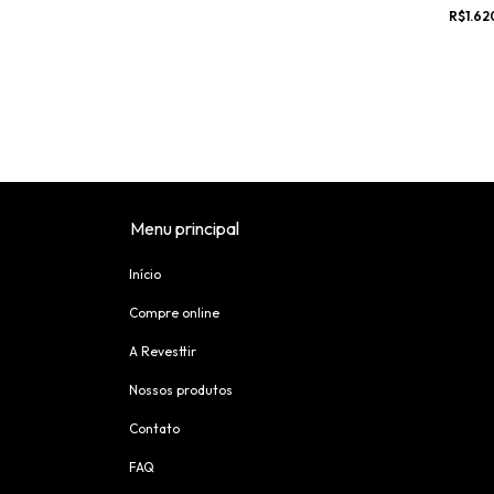
QUADR
R$1.62
Menu principal
Início
Compre online
A Revesttir
Nossos produtos
Contato
FAQ