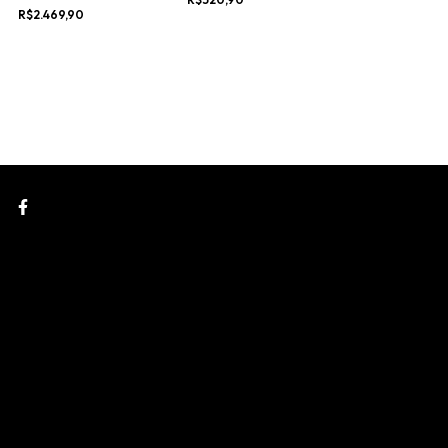
DECA YOU
R$2.469,90