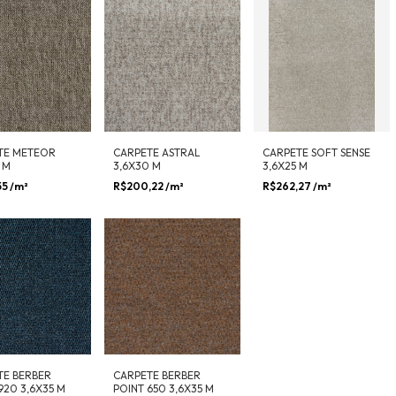
TE METEOR
CARPETE ASTRAL
CARPETE SOFT SENSE
 M
3,6X30 M
3,6X25 M
55
/m²
R$200,22
/m²
R$262,27
/m²
TE BERBER
CARPETE BERBER
920 3,6X35 M
POINT 650 3,6X35 M