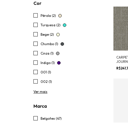
Cor
Pérola (2)
Turquesa (2)
Bege (2)
Chumbo (1)
Cinza (1)
CARPE
JOURN
Indigo (1)
R$241,
001 (1)
002 (1)
Ver mais
Marca
Belgotex (47)