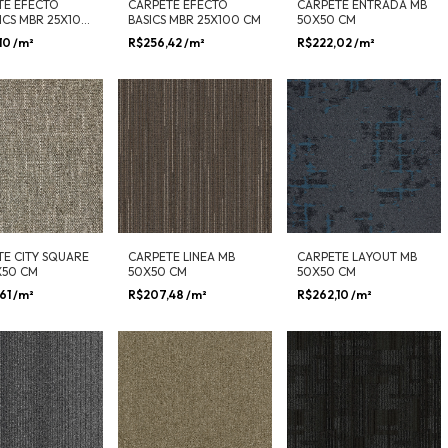
TE EFECTO
CARPETE EFECTO
CARPETE ENTRADA MB
ICS MBR 25X100
BASICS MBR 25X100 CM
50X50 CM
10
/m²
R$256,42
/m²
R$222,02
/m²
TE CITY SQUARE
CARPETE LINEA MB
CARPETE LAYOUT MB
X50 CM
50X50 CM
50X50 CM
61
/m²
R$207,48
/m²
R$262,10
/m²