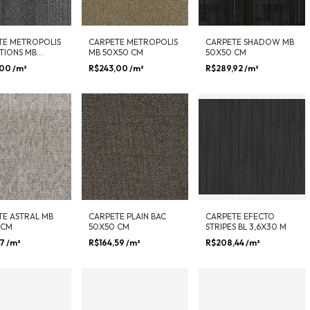
TE METROPOLIS
CARPETE METROPOLIS
CARPETE SHADOW MB
TIONS MB
MB 50X50 CM
50X50 CM
 CM
,00
/m²
R$243,00
/m²
R$289,92
/m²
TE ASTRAL MB
CARPETE PLAIN BAC
CARPETE EFECTO
 CM
50X50 CM
STRIPES BL 3,6X30 M
17
/m²
R$164,59
/m²
R$208,44
/m²