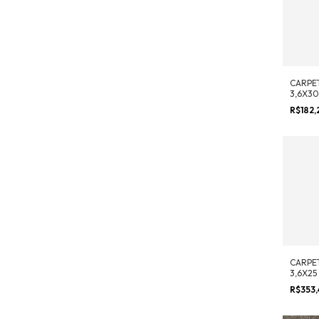
CARPE
3,6X30
R$182,
CARPE
3,6X25
R$353