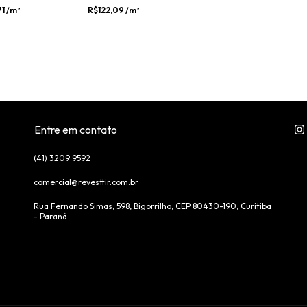
71
/m²
R$122,09
/m²
Entre em contato
(41) 3209 9592
comercial@revesttir.com.br
Rua Fernando Simas, 598, Bigorrilho, CEP 80430-190, Curitiba
- Paraná