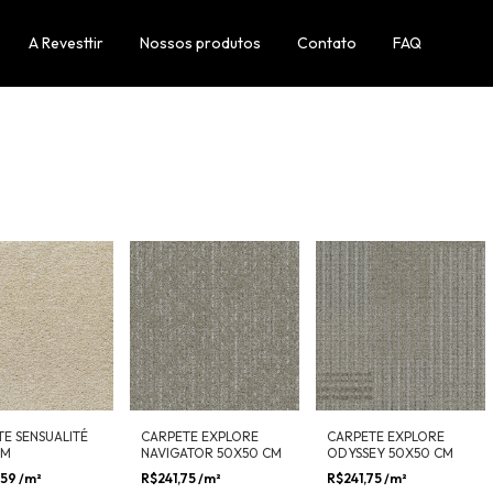
A Revesttir
Nossos produtos
Contato
FAQ
E SENSUALITÉ
CARPETE EXPLORE
CARPETE EXPLORE
 M
NAVIGATOR 50X50 CM
ODYSSEY 50X50 CM
,59
/m²
R$241,75
/m²
R$241,75
/m²