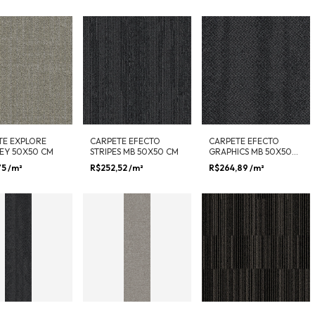
TE EXPLORE
CARPETE EFECTO
CARPETE EFECTO
EY 50X50 CM
STRIPES MB 50X50 CM
GRAPHICS MB 50X50
CM
75
/m²
R$252,52
/m²
R$264,89
/m²