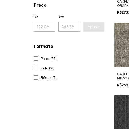
CARPE
Preço
GRAPH
CM
R$273,
De
Até
Aplicar
Formato
Placa (23)
Rolo (21)
CARPE
Régua (3)
MB 50
R$269,