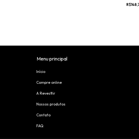
R$148,
Menu principal
Início
Compre online
A Revesttir
Nossos produtos
Contato
FAQ