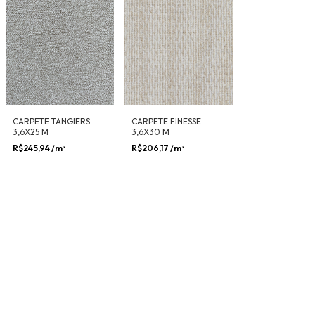
CARPETE TANGIERS
CARPETE FINESSE
3,6X25 M
3,6X30 M
R$245,94
/m²
R$206,17
/m²