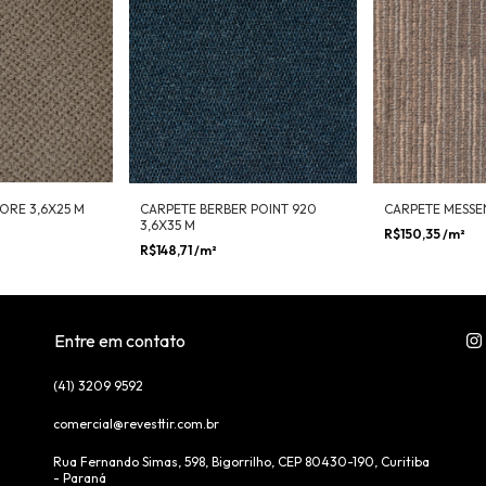
ORE 3,6X25 M
CARPETE BERBER POINT 920
CARPETE MESSE
3,6X35 M
R$150,35
/m²
R$148,71
/m²
Entre em contato
(41) 3209 9592
comercial@revesttir.com.br
Rua Fernando Simas, 598, Bigorrilho, CEP 80430-190, Curitiba
- Paraná