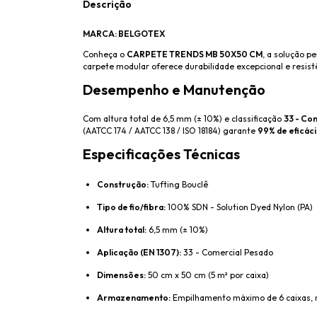
Descrição
MARCA: BELGOTEX
Conheça o
CARPETE TRENDS MB 50X50 CM
, a solução p
carpete modular oferece durabilidade excepcional e resistê
Desempenho e Manutenção
Com altura total de 6,5 mm (± 10%) e classificação
33 - Co
(AATCC 174 / AATCC 138 / ISO 18184) garante
99% de eficáci
Especificações Técnicas
Construção:
Tufting Bouclê
Tipo de fio/fibra:
100% SDN - Solution Dyed Nylon (PA)
Altura total:
6,5 mm (± 10%)
Aplicação (EN 1307):
33 - Comercial Pesado
Dimensões:
50 cm x 50 cm (5 m² por caixa)
Armazenamento:
Empilhamento máximo de 6 caixas, na