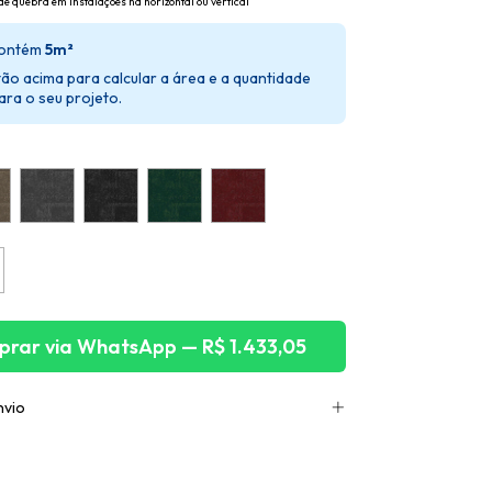
de quebra em instalações na horizontal ou vertical
contém
5m²
tão acima para calcular a área e a quantidade
ara o seu projeto.
rar via WhatsApp — R$ 1.433,05
nvio