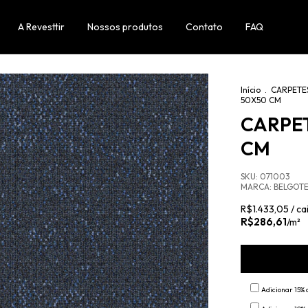
A Revesttir
Nossos produtos
Contato
FAQ
Início
.
CARPETE
50X50 CM
CARPE
CM
SKU:
071003
MARCA:
BELGOT
R$1.433,05 / ca
R$286,61
/m²
Adicionar 15% 