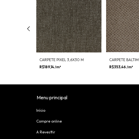
 GRAPHICS BL
CARPETE PIXEL 3,6X30 M
CARPETE BALTIM
R$189,14
/m²
R$353,46
/m²
Menu principal
Início
Compre online
A Revesttir