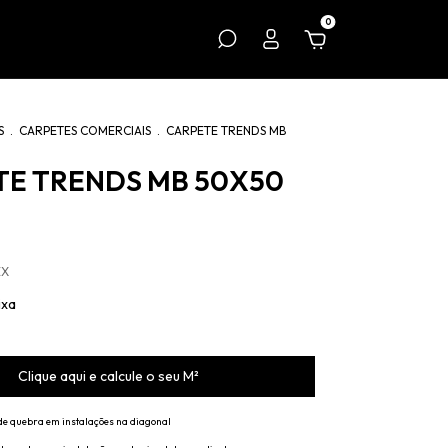
0
S
.
CARPETES COMERCIAIS
.
CARPETE TRENDS MB
TE TRENDS MB 50X50
EX
ixa
Clique aqui e calcule o seu M²
de quebra em instalações na diagonal