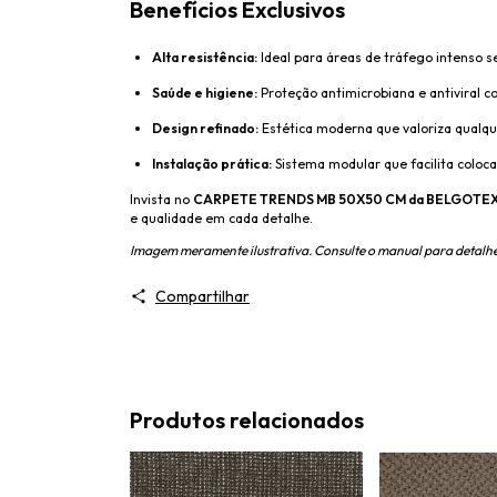
Benefícios Exclusivos
Alta resistência:
Ideal para áreas de tráfego intenso s
Saúde e higiene:
Proteção antimicrobiana e antiviral 
Design refinado:
Estética moderna que valoriza qualque
Instalação prática:
Sistema modular que facilita coloc
Invista no
CARPETE TRENDS MB 50X50 CM da BELGOTE
e qualidade em cada detalhe.
Imagem meramente ilustrativa. Consulte o manual para detalhe
Compartilhar
Produtos relacionados