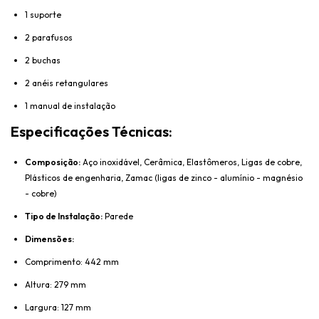
1 suporte
2 parafusos
2 buchas
2 anéis retangulares
1 manual de instalação
Especificações Técnicas:
Composição:
Aço inoxidável, Cerâmica, Elastômeros, Ligas de cobre,
Plásticos de engenharia, Zamac (ligas de zinco - alumínio - magnésio
- cobre)
Tipo de Instalação:
Parede
Dimensões:
Comprimento: 442 mm
Altura: 279 mm
Largura: 127 mm