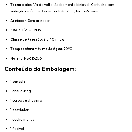
Tecnologias:
1/4 de volta, Acabamento biníquel, Cartucho com
vedação cerâmica, Garantia Toda Vida, TechnoShower
Arejador:
Sem arejador
Bitola:
1/2" - DN 15
Classe de Pressão:
2 a 40 m.c.a
Temperatura Máxima da Água:
70°C
Norma:
NBR 15206
Conteúdo da Embalagem:
1 canopla
1 anel o-ring
1 corpo de chuveiro
1 desviador
1 ducha manual
1 flexível