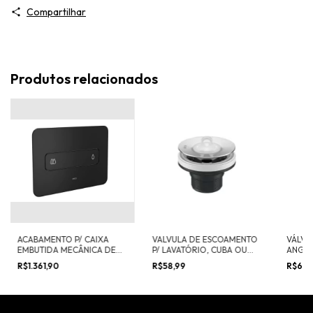
Compartilhar
Produtos relacionados
ACABAMENTO P/ CAIXA
VALVULA DE ESCOAMENTO
VÁLVU
EMBUTIDA MECÂNICA DECA
P/ LAVATÓRIO, CUBA OU
ANGU
YOU
BIDE
R$1.361,90
R$58,99
R$686